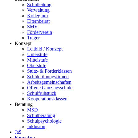
Schulleitung
Verwaltung
Kollegium
Elternbeirat
SMV
Förderverein
Träger
Konzept
Leitbild / Konzept
Unterstufe
Mittelstufe
Oberstufe
Stütz- & Förderklassen
Schülerübungsfirmen
Arbeitsgemeinschaften
Offene Ganztagsschule
Schulfrühstück
Kooperationsklassen
Beratung
MSD
Schulberatung
Schulpsychologie
Inklusion
JaS
Formulare