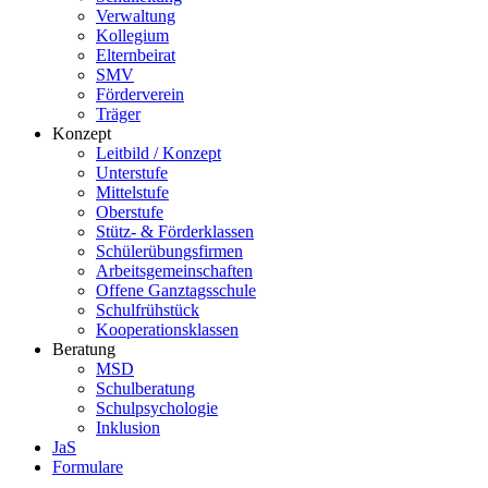
Verwaltung
Kollegium
Elternbeirat
SMV
Förderverein
Träger
Konzept
Leitbild / Konzept
Unterstufe
Mittelstufe
Oberstufe
Stütz- & Förderklassen
Schülerübungsfirmen
Arbeitsgemeinschaften
Offene Ganztagsschule
Schulfrühstück
Kooperationsklassen
Beratung
MSD
Schulberatung
Schulpsychologie
Inklusion
JaS
Formulare