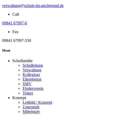
verwaltung@schule-im-aischgrund.de
Call
09841 67997-0
Fax
09841 67997-550
Menü
Schulfamilie
Schulleitung
Verwaltung
Kollegium
Elternbeirat
SMV
Förderverein
Träger
Konzept
Leitbild / Konzept
Unterstufe
Mittelstufe