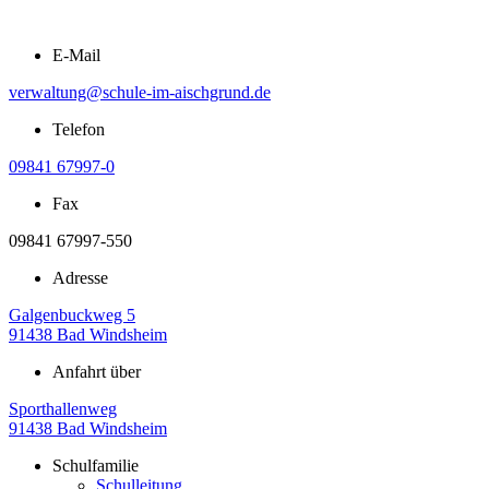
Zum
Inhalt
E-Mail
springen
verwaltung@schule-im-aischgrund.de
Telefon
09841 67997-0
Fax
09841 67997-550
Adresse
Galgenbuckweg 5
91438 Bad Windsheim
Anfahrt über
Sporthallenweg
91438 Bad Windsheim
Schulfamilie
Schulleitung