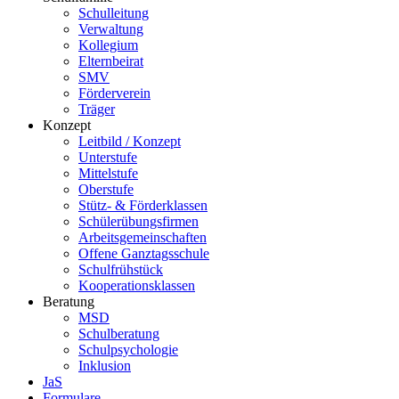
Schulleitung
Verwaltung
Kollegium
Elternbeirat
SMV
Förderverein
Träger
Konzept
Leitbild / Konzept
Unterstufe
Mittelstufe
Oberstufe
Stütz- & Förderklassen
Schülerübungsfirmen
Arbeitsgemeinschaften
Offene Ganztagsschule
Schulfrühstück
Kooperationsklassen
Beratung
MSD
Schulberatung
Schulpsychologie
Inklusion
JaS
Formulare