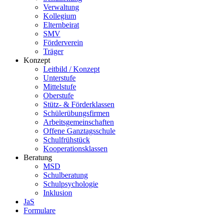
Verwaltung
Kollegium
Elternbeirat
SMV
Förderverein
Träger
Konzept
Leitbild / Konzept
Unterstufe
Mittelstufe
Oberstufe
Stütz- & Förderklassen
Schülerübungsfirmen
Arbeitsgemeinschaften
Offene Ganztagsschule
Schulfrühstück
Kooperationsklassen
Beratung
MSD
Schulberatung
Schulpsychologie
Inklusion
JaS
Formulare