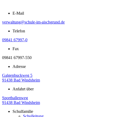
Zum
Inhalt
E-Mail
springen
verwaltung@schule-im-aischgrund.de
Telefon
09841 67997-0
Fax
09841 67997-550
Adresse
Galgenbuckweg 5
91438 Bad Windsheim
Anfahrt über
Sporthallenweg
91438 Bad Windsheim
Schulfamilie
Schulleitung