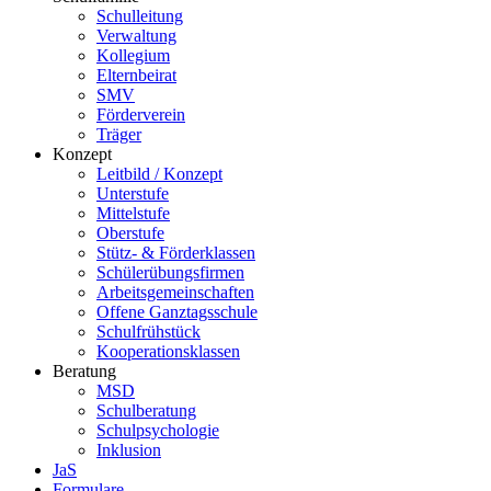
Schulleitung
Verwaltung
Kollegium
Elternbeirat
SMV
Förderverein
Träger
Konzept
Leitbild / Konzept
Unterstufe
Mittelstufe
Oberstufe
Stütz- & Förderklassen
Schülerübungsfirmen
Arbeitsgemeinschaften
Offene Ganztagsschule
Schulfrühstück
Kooperationsklassen
Beratung
MSD
Schulberatung
Schulpsychologie
Inklusion
JaS
Formulare